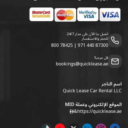
اتصل بنا الآن على مدار 24/7
للحجز والاستفسار
800 78425
|
971 440 87300
قل مرحبا!
bookings@quicklease.ae
اسم التاجر
Quick Lease Car Rental LLC
الموقع الإلكتروني وعملة MID
&
https://quicklease.ae