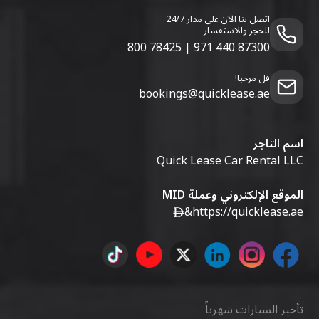
اتصل بنا الآن على مدار 24/7
للحجز والاستفسار
800 78425
|
971 440 87300
قل مرحبا!
bookings@quicklease.ae
اسم التاجر
Quick Lease Car Rental LLC
الموقع الإلكتروني وعملة MID
&
https://quicklease.ae
تأجير السيارات شهرياً