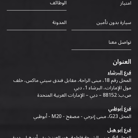
الوظائف
امتياز
سيارة بدون تأمين
المدونة
تواصل معنا
العنوان
فرع البرشاء
المحل رقم 18، مبنى الراحة، مقابل فندق سيتي ماكس، خلف
مول الإمارات، البرشاء 1، دبي
ص.ب: 88152 – دبي – الإمارات العربية المتحدة
فرع أبوظبي
المحل G23، مبنى إنرجي - مصفح - M20 - أبوظبي
فرع أبو هيل
المحل 64، مبنى الشيخة فاطمة، هور العنز شرق، أبو هيل، ديرة،