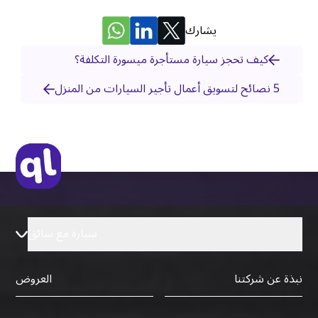
يشارك
كيف تحجز سيارة مستأجرة ميسورة التكلفة؟
5 نصائح لتسويق أعمال تأجير السيارات من المنزل
سيارة مع سائق
نبذة عن شركتنا
العروض