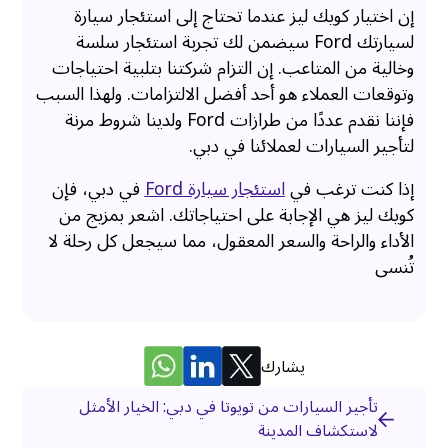
إن اختيار كويك ليز عندما تحتاج إلى استئجار سيارة
لسيارتك Ford سيضمن لك تجربة استئجار سلسة
وخالية من المتاعب. إن التزام شركتنا بتلبية احتياجات
وتوقعات العملاء هو أحد أفضل الالتزامات. ولهذا السبب
فإننا نقدم عددًا من طرازات Ford ولدينا شروط مرنة
لتأجير السيارات لعملائنا في دبي.
إذا كنت ترغب في
استئجار سيارة Ford
في دبي، فإن
كويك ليز هي الإجابة على احتياجاتك. اشعر بمزيج من
الأداء والراحة والسعر المعقول، مما سيجعل كل رحلة لا
تُنسى
يشارك
تأجير السيارات من تويوتا في دبي: الخيار الأمثل
لاستكشاف المدينة