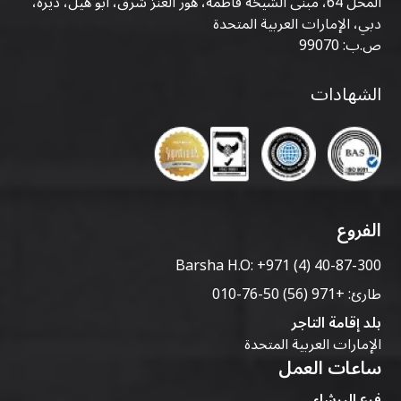
المحل 64، مبنى الشيخة فاطمة، هور العنز شرق، أبو هيل، ديرة،
دبي، الإمارات العربية المتحدة
ص.ب: 99070
الشهادات
الفروع
Barsha H.O:
+971 (4) 40-87-300
طارئ:
+971 (56) 50-76-010
بلد إقامة التاجر
الإمارات العربية المتحدة
ساعات العمل
فرع البرشاء