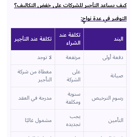
كيف يساعد التأجير للشركات على خفض التكاليف؟
التوفير في عدة نواحٍ:
تكلفة عند
البند
تكلفة عند التأجير
الشراء
دفعة أولى
مرتفعة
لا توجد
على
مغطاة من شركة
صيانة
الشركة
التأجير
سنوية
رسوم الترخيص
مدرجة في العقد
ومكلفة
يجب
التأمين
مشمول غالبًا
تجديده