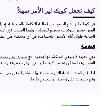
كيف تجعل كويك ليز الأمر سهلاً
في كويك ليز، يتم الجمع بين فعالية التكلفة والموثوقية. إج
الفور. جميع المركبات تخضع للصيانة، ولهذا السبب فإن السي
الساعة طوال أيام الأسبوع للمساعدة في أي مشكلة على الطر
الخلاصة
دبي مدينة لا ينبغي استكشافها بحدود. مع
سياره ايجار رخيص
القلق. وهذا ممكن بفضل كويك ليز التي توفر مجموعة واسعة
لذا، في المرة القادمة التي تخطط فيها لمغامرتك في دبي، ت
وقم بالقيادة على راحتك، واستمتع بالرحلة.