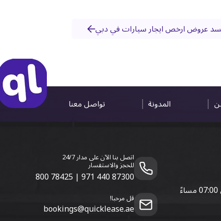
 تفسد عروض ارخص ايجار سيارات في دبي
ين
المدونة
تواصل معنا
اتصل بنا الآن على مدار 24/7
للحجز والاستفسار
800 78425
|
971 440 87300
قل مرحبا!
bookings@quicklease.ae