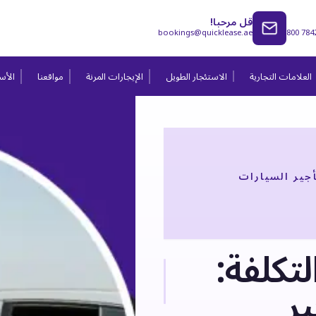
قل مرحبا!
bookings@quicklease.ae
800 784
العلامات التجارية
الاستئجار الطويل
الإيجارات المرنة
مواقعنا
الأسئ
جير السيارات
كلفة:
ير