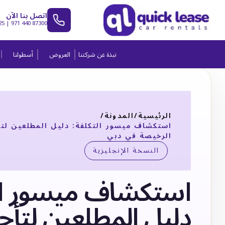
اتصل بنا الآن
25
|
971 440 87300
نبذة عن شركتنا
العروض
أسطولنا
الرئيسية
/
المدونة
/
استكشاف ميسور التكلفة: دليل المطلعين لتأ
الرخيصة في دبي
النسخة الإنجليزية
استكشاف ميسور الت
دليل المطلعين لتأج