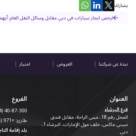
يشارك
ارخص ايجار سيارات في دبي مقابل وسائل النقل العام: أيهما يوف
نبذة عن شركتنا
العروض
امتياز
العنوان
الفروع
فرع البرشاء
4) 40-87-300
المحل رقم 18، مبنى الراحة، مقابل فندق
طارئ:
+971 (56) 50-76-010
سيتي ماكس، خلف مول الإمارات، البرشاء 1،
بلد إقامة التاج
دبي