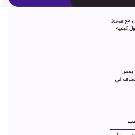
كن مع
سياره
ول كيفية
ي بعض
تكشاف في
اسب