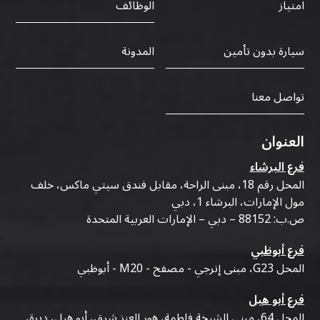
الوظائف
امتياز
سيارة بدون تأمين
المدونة
تواصل معنا
العنوان
فرع البرشاء
المحل رقم 18، مبنى الراحة، مقابل فندق سيتي ماكس، خلف
مول الإمارات، البرشاء 1، دبي
ص.ب: 88152 – دبي – الإمارات العربية المتحدة
فرع أبوظبي
المحل G23، مبنى إنرجي - مصفح - M20 - أبوظبي
فرع أبو هيل
المحل 64، مبنى الشيخة فاطمة، هور العنز شرق، أبو هيل، ديرة،