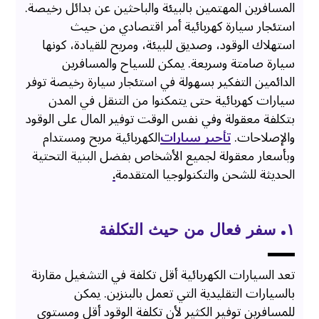
المسافرين المهتمين بالبيئة والباحثين عن بدائل رخيصة.
استئجار سيارة كهربائية أمر اقتصادي من حيث
استهلاك الوقود، وصديق للبيئة، ومريح للقيادة، كونها
سيارة صامتة وسريعة. يمكن للسياح والمسافرين
الدائمين التفكير بسهولة في استئجار سيارة رخيصة توفر
سيارات كهربائية حتى يتمكنوا من التنقل في المدن
بتكلفة معقولة وفي نفس الوقت توفير المال على الوقود
والإصلاحات.
تأجير سيارات
الكهربائية مريح ومستدام
وبأسعار معقولة لجميع الأشخاص بفضل البنية التحتية
الحديثة للشحن والتكنولوجيا المتقدمة
.
١. سفر فعال من حيث التكلفة
تعد السيارات الكهربائية أقل تكلفة في التشغيل مقارنة
بالسيارات التقليدية التي تعمل بالبنزين. يمكن
للمسافرين توفير الكثير لأن تكلفة الوقود أقل ومستوى