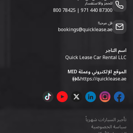
للحجز والاستفسار
800 78425
|
971 440 87300
قل مرحبا!
bookings@quicklease.ae
اسم التاجر
Quick Lease Car Rental LLC
الموقع الإلكتروني وعملة MID
&
https://quicklease.ae
تأجير السيارات شهرياً
سياسة الخصوصية