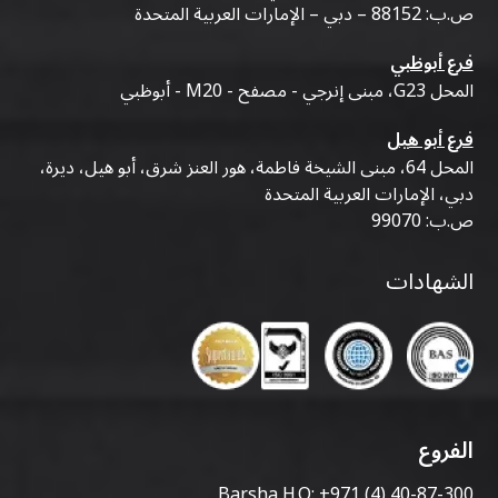
ص.ب: 88152 – دبي – الإمارات العربية المتحدة
فرع أبوظبي
المحل G23، مبنى إنرجي - مصفح - M20 - أبوظبي
فرع أبو هيل
المحل 64، مبنى الشيخة فاطمة، هور العنز شرق، أبو هيل، ديرة،
دبي، الإمارات العربية المتحدة
ص.ب: 99070
الشهادات
الفروع
Barsha H.O:
+971 (4) 40-87-300