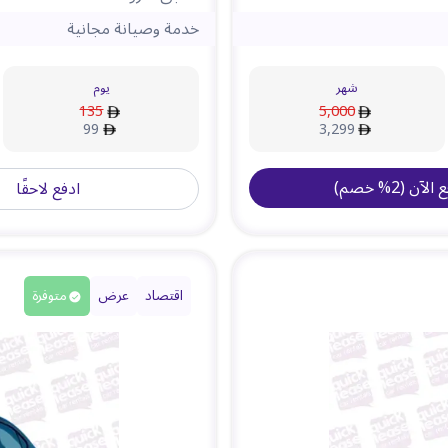
خدمة وصيانة مجانية
شهر
يوم
135
5,000
99
3,299
ع الآن
(
2
%
خصم
)
ادفع لاحقًا
اقتصاد
عرض
متوفرة