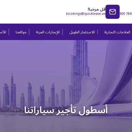
قل مرحبا!
bookings@quicklease.ae
800 784
العلامات التجارية
الاستئجار الطويل
الإيجارات المرنة
مواقعنا
الأسئ
أسطول تأجير سياراتنا