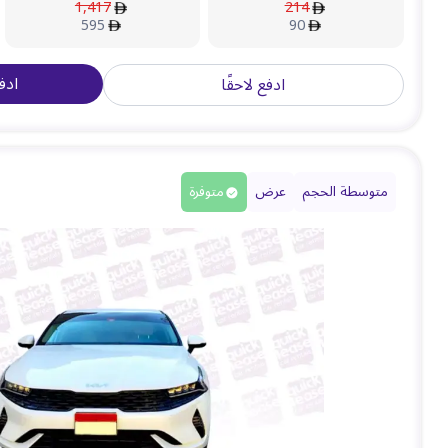
1,417
214
595
90
ادف
ادفع لاحقًا
متوسطة الحجم
عرض
متوفرة