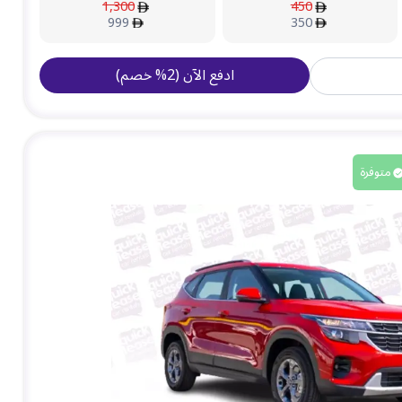
1,300
450
999
350
ادفع الآن
(
2
%
خصم
)
متوفرة