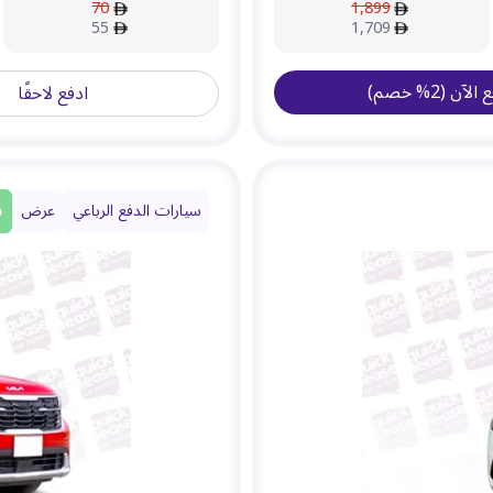
70
1,899
55
1,709
ع الآن
(
2
%
خصم
)
ادفع لاحقًا
سيارات الدفع الرباعي
عرض