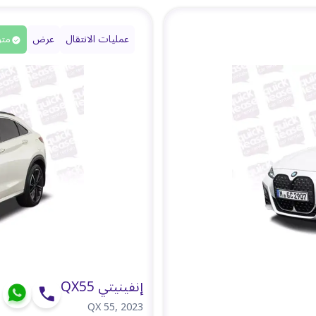
عمليات الانتقال
عرض
متو
إنفينيتي QX55
QX 55
,
2023