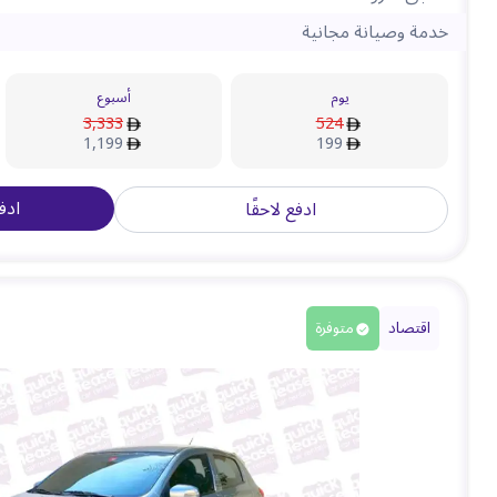
خدمة وصيانة مجانية
يوم
أسبوع
3,333
524
1,199
199
ادف
ادفع لاحقًا
اقتصاد
متوفرة