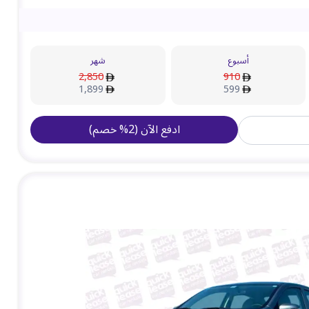
أسبوع
شهر
2,850
910
1,899
599
ادفع الآن
(
2
%
خصم
)