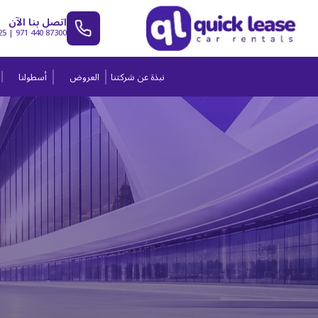
اتصل بنا الآن
25
|
971 440 87300
نبذة عن شركتنا
العروض
أسطولنا