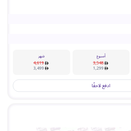
أسبوع
شهر
4,619
3,548
3,499
1,299
ادفع لاحقًا