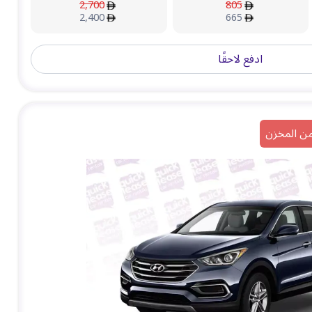
2,700
805
2,400
665
ادفع لاحقًا
من المخزن