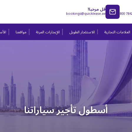
قل مرحبا!
bookings@quicklease.ae
800 784
العلامات التجارية
الاستئجار الطويل
الإيجارات المرنة
مواقعنا
الأسئ
أسطول تأجير سياراتنا