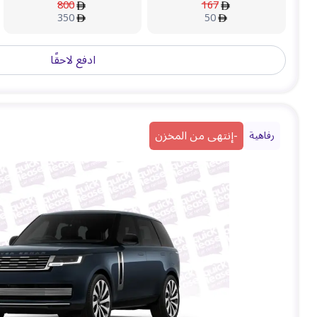
800
167
350
50
ادفع لاحقًا
-
إنتهى من المخزن
رفاهية