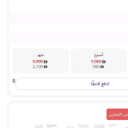
أسبوع
شهر
5,000
1,060
2,100
580
0
ادفع لاحقًا
من المخزن