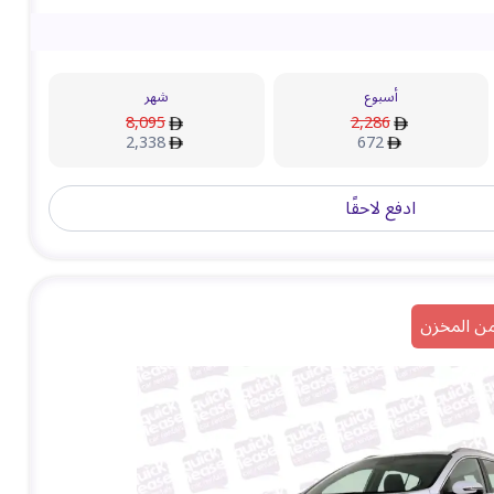
أسبوع
شهر
8,095
2,286
2,338
672
ادفع لاحقًا
من المخزن