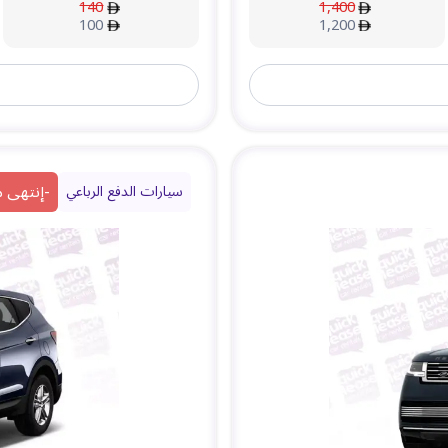
140
1,400
100
1,200
-
إنتهى 
سيارات الدفع الرباعي