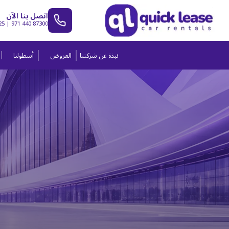
اتصل بنا الآن
25
|
971 440 87300
نبذة عن شركتنا
العروض
أسطولنا