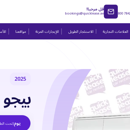
قل مرحبا!
bookings@quicklease.ae
800 784
العلامات التجارية
الاستئجار الطويل
الإيجارات المرنة
مواقعنا
الأسئ
2025
بيجو بو
يوم
(
تحت الط