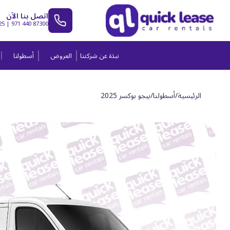
اتصل بنا الآن
25
|
971 440 87300
نبذة عن شركتنا
العروض
أسطولنا
الرئيسية
/
أسطولنا
/
بيجو بوكسر 2025