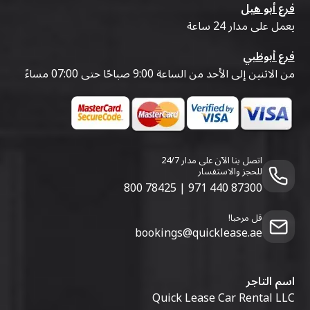
فرع أبو هيل
يعمل على مدار 24 ساعة
فرع أبوظبي
من الاثنين إلى الأحد من الساعة 9:00 صباحًا حتى 07:00 مساءً
اتصل بنا الآن على مدار 24/7
للحجز والاستفسار
800 78425
|
971 440 87300
قل مرحبا!
bookings@quicklease.ae
اسم التاجر
Quick Lease Car Rental LLC