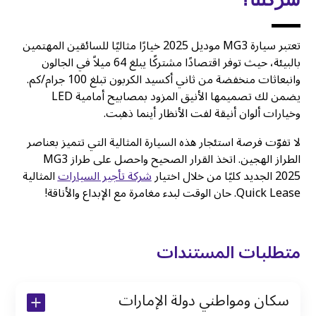
تعتبر سيارة MG3 موديل 2025 خيارًا مثاليًا للسائقين المهتمين
بالبيئة، حيث توفر اقتصادًا مشتركًا يبلغ 64 ميلاً في الجالون
وانبعاثات منخفضة من ثاني أكسيد الكربون تبلغ 100 جرام/كم.
يضمن لك تصميمها الأنيق المزود بمصابيح أمامية LED
وخيارات ألوان أنيقة لفت الأنظار أينما ذهبت.
لا تفوّت فرصة استئجار هذه السيارة المثالية التي تتميز بعناصر
الطراز الهجين. اتخذ القرار الصحيح واحصل على طراز MG3
2025 الجديد كليًا من خلال اختيار
شركة تأجير السيارات
المثالية
Quick Lease. حان الوقت لبدء مغامرة مع الإبداع والأناقة!
متطلبات المستندات
سكان ومواطني دولة الإمارات