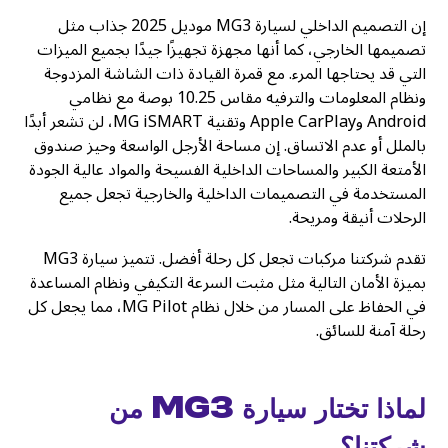
إن التصميم الداخلي لسيارة MG3 موديل 2025 جذاب مثل
تصميمها الخارجي، كما أنها مجهزة تجهيزًا جيدًا بجميع الميزات
التي قد يحتاجها المرء. مع قمرة القيادة ذات الشاشة المزدوجة
ونظام المعلومات والترفيه مقاس 10.25 بوصة مع نظامي
Android وApple CarPlay وتقنية MG iSMART، لن تشعر أبدًا
بالملل أو عدم الاتساق. إن مساحة الأرجل الواسعة وحيز صندوق
الأمتعة الكبير والمساحات الداخلية الفسيحة والمواد عالية الجودة
المستخدمة في التصميمات الداخلية والخارجية تجعل جميع
الرحلات أنيقة ومريحة.
تقدم شركتنا مركبات تجعل كل رحلة أفضل. تتميز سيارة MG3
بميزة الأمان التالية مثل مثبت السرعة التكيفي ونظام المساعدة
في الحفاظ على المسار من خلال نظام MG Pilot، مما يجعل كل
رحلة آمنة للسائق.
لماذا تختار سيارة MG3 من
شركتنا؟