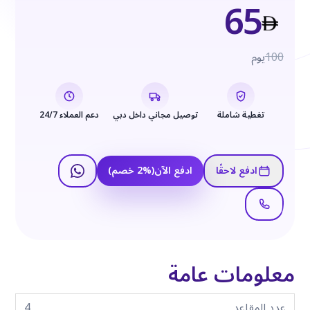
65
100
يوم
تغطية شاملة
توصيل مجاني داخل دبي
دعم العملاء 24/7
ادفع لاحقًا
ادفع الآن
(
%
2
خصم
)
معلومات عامة
عدد المقاعد
4