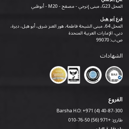
المحل G23، مبنى إنرجي - مصفح - M20 - أبوظبي
فرع أبو هيل
المحل 64، مبنى الشيخة فاطمة، هور العنز شرق، أبو هيل، ديرة،
دبي، الإمارات العربية المتحدة
ص.ب: 99070
الشهادات
الفروع
Barsha H.O:
+971 (4) 40-87-300
طارئ:
+971 (56) 50-76-010