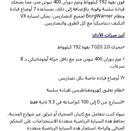
قوي بقوة 192 كيلوواط وعزم دوران 400 نيوتن متر، مما يمنحك
قيادة سلسة وقوية. بالإضافة إلى ذلك، بمساعدة 7 أوضاع قيادة
ونظام BorgWarner لجميع التضاريس، يمكن لسيارة VX
التكيف ديناميكياً مع كل الطرق والتضاريس.
أبرز ميزات الأداء:
•محرك 2.0 TGDI بقوة 192 كيلوواط
• عزم دوران 400 نيوتن متر مع ناقل حركة أوتوماتيكي بـ 8
سرعات
•7 أوضاع قيادة خاصة بكل تضاريس
•نظام تعليق كهرومغناطيسي لقيادة سلسة
•التسارع: من 0 إلى 100 كم/ساعة في 9.3 ثانية فقط
سواء كنت تتعامل مع كثبان الصحراء أو تنزلق عبر شوارع المدينة،
تحافظ هذه السيارة الرياضية متعددة الاستخدامات على التحكم
المثالي والراحة. استئجار هذه السيارة الرياضية متعددة