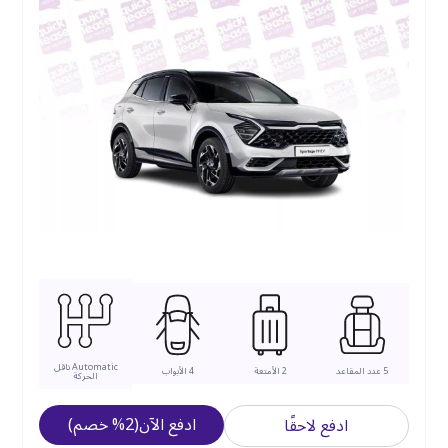
Automatic
ناقل
5
عدد المقاعد
2
الأمتعة
4
الأبواب
الحركة
ادفع الآن
(
2
%
خصم
)
ادفع لاحقًا