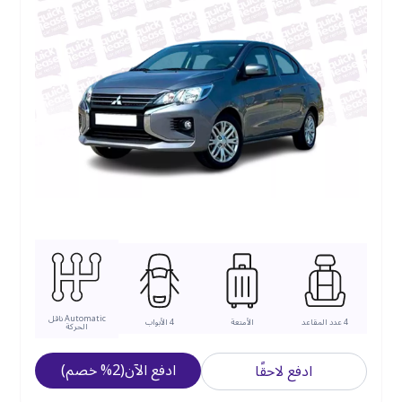
Automatic
ناقل
4
عدد المقاعد
الأمتعة
4
الأبواب
الحركة
ادفع الآن
(
2
%
خصم
)
ادفع لاحقًا