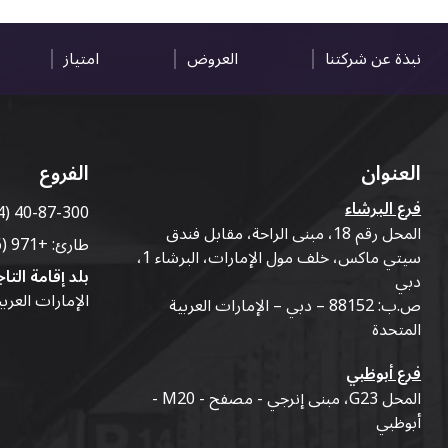
نبذة عن شركتنا
العروض
امتياز
العنوان
الفروع
فرع البرشاء
4) 40-87-300
المحل رقم 18، مبنى الراحة، مقابل فندق
طارئ:
+971 (56) 50-76-010
سيتي ماكس، خلف مول الإمارات، البرشاء 1،
بلد إقامة التاج
دبي
الإمارات العرب
ص.ب: 88152 – دبي – الإمارات العربية
المتحدة
فرع أبوظبي
المحل G23، مبنى إنرجي - مصفح - M20 -
أبوظبي