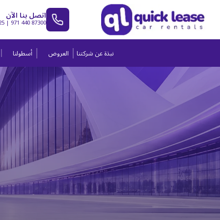
اتصل بنا الآن
25
|
971 440 87300
نبذة عن شركتنا
العروض
أسطولنا