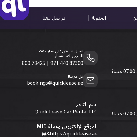
ين
المدونة
تواصل معنا
اتصل بنا الآن على مدار 24/7
للحجز والاستفسار
800 78425
|
971 440 87300
قل مرحبا!
bookings@quicklease.ae
اسم التاجر
Quick Lease Car Rental LLC
الموقع الإلكتروني وعملة MID
&
https://quicklease.ae