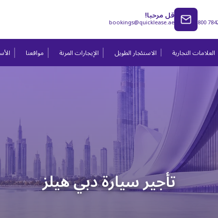
قل مرحبا!
bookings@quicklease.ae
800 784
العلامات التجارية
الاستئجار الطويل
الإيجارات المرنة
مواقعنا
الأسئ
تأجير سيارة دبي هيلز