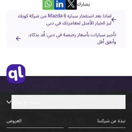
يشارك
لماذا يعد استئجار سيارة Mazda 6 من شركة كويك
ليز الخيار الأمثل لمغامرتك في دبي
تأجير سيارات بأسعار رخيصة في دبي: قُد بذكاء،
وأنفق أقل
سيارة مع سائق
نبذة عن شركتنا
العروض