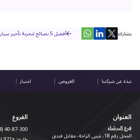
يشارك
أفضل 5 نصائح لتجربة تأجير سيارة فاخرة مثالية في دبي
نبذة عن شركتنا
العروض
امتياز
العنوان
الفروع
فرع البرشاء
4) 40-87-300
المحل رقم 18، مبنى الراحة، مقابل فندق
طارئ:
+971 (56) 50-76-010