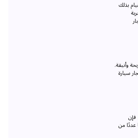
يام بذلك
بة
ار
حة وأنيقة.
ار سيارة
 فإن
عددًا من