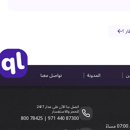
ر ؟
ين
المدونة
تواصل معنا
اتصل بنا الآن على مدار 24/7
للحجز والاستفسار
800 78425
|
971 440 87300