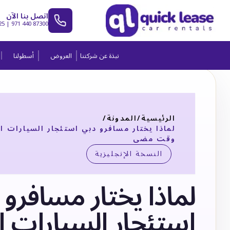
اتصل بنا الآن
25
|
971 440 87300
نبذة عن شركتنا
العروض
أسطولنا
الرئيسية
/
المدونة
/
لماذا يختار مسافرو دبي استئجار السيارات ال
وقت مضى
النسخة الإنجليزية
لماذا يختار مسافرو 
استئجار السيارات ال