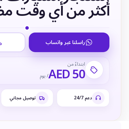
أكثر من أي وقت م
راسلنا عبر واتساب
ابتداءً من
AED 50
/ يوم
دعم 24/7
توصيل مجاني