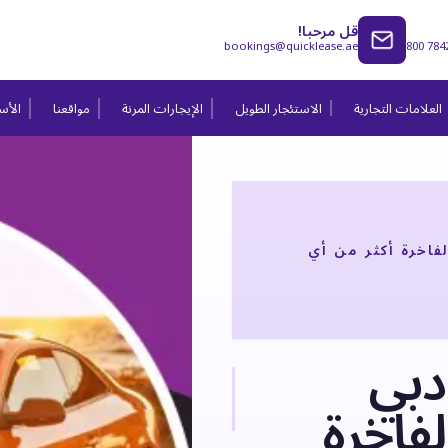
قل مرحبا!
bookings@quicklease.ae
800 784
العلامات التجارية
الاستئجار الطويل
الإيجارات المرنة
مواقعنا
الأسئ
فاخرة أكثر من أي
دبي
فاخرة