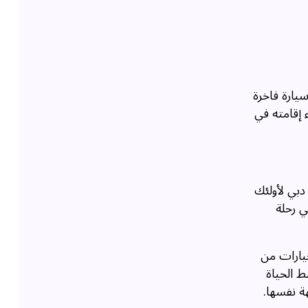
سيارة فاخرة
 إقامته في
دبي لأولئك
ي رحلة
خيارات من
ط الحياة
هة نفسها.