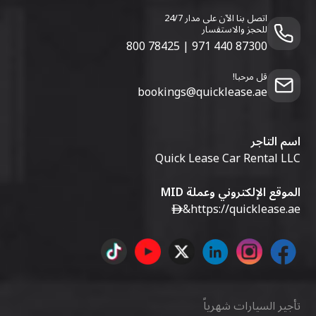
اتصل بنا الآن على مدار 24/7
للحجز والاستفسار
800 78425
|
971 440 87300
قل مرحبا!
bookings@quicklease.ae
اسم التاجر
Quick Lease Car Rental LLC
الموقع الإلكتروني وعملة MID
&
https://quicklease.ae
تأجير السيارات شهرياً