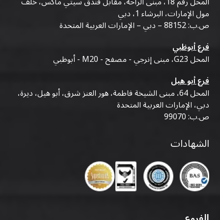
المحل رقم 18، مبنى الراحة، مقابل فندق سيتي ماكس، خلف
مول الإمارات، البرشاء 1، دبي
ص.ب: 88152 – دبي – الإمارات العربية المتحدة
فرع أبوظبي
المحل G23، مبنى إنرجي - مصفح - M20 - أبوظبي
فرع أبو هيل
المحل 64، مبنى الشيخة فاطمة، هور العنز شرق، أبو هيل، ديرة،
دبي، الإمارات العربية المتحدة
ص.ب: 99070
الشهادات
الفروع