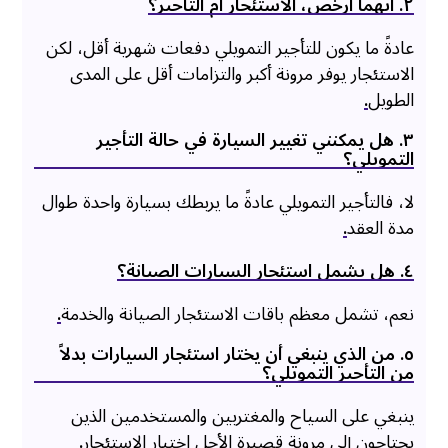
۲. أيهما أرخص، الاستئجار أم التأجير؟
عادةً ما يكون للتأجير التمويلي دفعات شهرية أقل، لكن
الاستئجار يوفر مرونة أكبر والتزامات أقل على المدى
الطويل
.
۳. هل يمكنني تغيير السيارة في حالة التأجير
التمويلي؟
لا، فالتأجير التمويلي عادةً ما يربطك بسيارة واحدة طوال
مدة العقد
.
٤. هل يشمل استئجار السيارات الصيانة؟
نعم، تشمل معظم باقات الاستئجار الصيانة والخدمة
.
٥. من الذي ينبغي أن يختار استئجار السيارات بدلاً
من التأجير التمويلي؟
ينبغي على السياح والمغتربين والمستخدمين الذين
يحتاجون إلى مرونة قصيرة الأجل اختيار الاستئجار
.