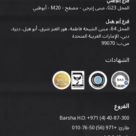
فرع أبوظبي
المحل G23، مبنى إنرجي - مصفح - M20 - أبوظبي
فرع أبو هيل
المحل 64، مبنى الشيخة فاطمة، هور العنز شرق، أبو هيل، ديرة،
دبي، الإمارات العربية المتحدة
ص.ب: 99070
الشهادات
الفروع
Barsha H.O:
+971 (4) 40-87-300
طارئ:
+971 (56) 50-76-010