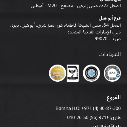
المحل G23، مبنى إنرجي - مصفح - M20 - أبوظبي
فرع أبو هيل
المحل 64، مبنى الشيخة فاطمة، هور العنز شرق، أبو هيل، ديرة،
دبي، الإمارات العربية المتحدة
ص.ب: 99070
الشهادات
الفروع
Barsha H.O:
+971 (4) 40-87-300
طارئ:
+971 (56) 50-76-010
بلد إقامة التاجر