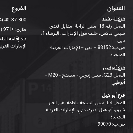
العنوان
الفروع
فرع البرشاء
4) 40-87-300
المحل رقم 18، مبنى الراحة، مقابل فندق
طارئ:
+971 (56) 50-76-010
سيتي ماكس، خلف مول الإمارات، البرشاء 1،
بلد إقامة التاج
دبي
الإمارات العرب
ص.ب: 88152 – دبي – الإمارات العربية
المتحدة
فرع أبوظبي
المحل G23، مبنى إنرجي - مصفح - M20 -
أبوظبي
فرع أبو هيل
المحل 64، مبنى الشيخة فاطمة، هور العنز
شرق، أبو هيل، ديرة، دبي، الإمارات العربية
المتحدة
ص.ب: 99070