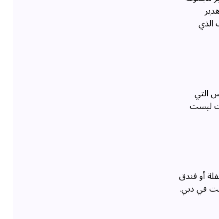
دير
 الذي
س التي
ات ليست
فلة أو فندق
كنت في دبي.