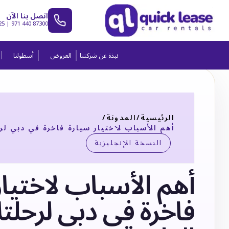
اتصل بنا الآن
25
|
971 440 87300
نبذة عن شركتنا
العروض
أسطولنا
الرئيسية
/
المدونة
/
أهم الأسباب لاختيار سيارة فاخرة في دبي لر
النسخة الإنجليزية
أهم الأسباب لاختيار
فاخرة في دبي لرحلت