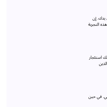
 يدك. إن
ذه التجربة
نك استئجار
لذين
بي. في حين