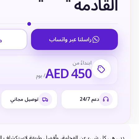
القادمة
راسلنا عبر واتساب
ابتداءً من
AED 450
/ يوم
دعم 24/7
توصيل مجاني
دبي هي كل شيء عن الفخامة، وأفضل طريقة لاستكشاف الم