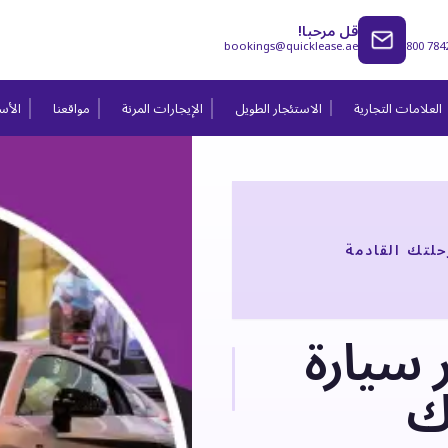
قل مرحبا!
bookings@quicklease.ae
800 784
العلامات التجارية
الاستئجار الطويل
الإيجارات المرنة
مواقعنا
الأسئ
حلتك القادمة
 سيارة
ك