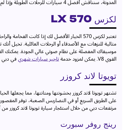
المدونة، سنناقش أفضل 4 سيارات للرحلات الطويلة وإذا لم يكن لديك واحدة فلا داعي للقلق، يمكن
لكزس LX 570
تعتبر لكزس 570 الخيار الأفضل لك إذا كانت الفخ
مثالية للنزهات مع الأصدقاء أو الرحلات العائلية. تخيل أنك
القوي V8. يمكن لمزود خدمة
تاجير سيارات شهري
في دبي م
تويوتا لاند كروزر
تشتهر تويوتا لاند كروزر بخشونتها ومتانتها، مما يجعلها الخ
على الطريق السريع أو في التضاريس الصعبة، توفر المقصور
مرتفعات دبي من خلال استئجار سيارة تويوتا لاند كروزر من 
رينج روفر سبورت