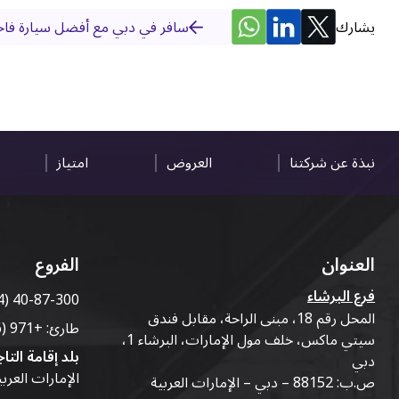
يشارك
سافر في دبي مع أفضل سيارة فاخر
نبذة عن شركتنا
العروض
امتياز
العنوان
الفروع
فرع البرشاء
4) 40-87-300
المحل رقم 18، مبنى الراحة، مقابل فندق
طارئ:
+971 (56) 50-76-010
سيتي ماكس، خلف مول الإمارات، البرشاء 1،
بلد إقامة التاج
دبي
الإمارات العرب
ص.ب: 88152 – دبي – الإمارات العربية