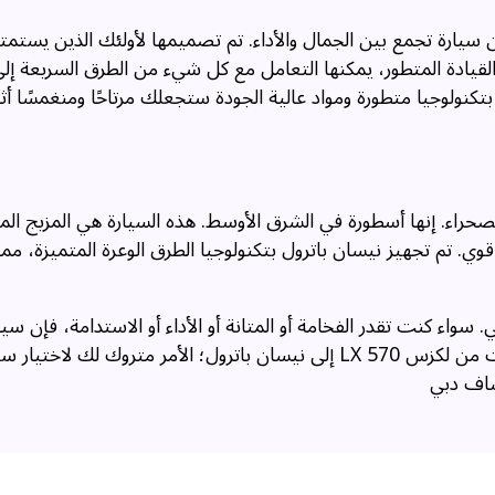
 عن سيارة تجمع بين الجمال والأداء. تم تصميمها لأولئك الذين يستم
القيادة المتطور، يمكنها التعامل مع كل شيء من الطرق السريعة إ
بتكنولوجيا متطورة ومواد عالية الجودة ستجعلك مرتاحًا ومنغمسًا أثن
حراء. إنها أسطورة في الشرق الأوسط. هذه السيارة هي المزيج الم
لأناقة والمتانة، مع مقصورة مريحة وسعة كبيرة ومحرك V8 قوي. تم تجهيز نيسان باترول بتكنولوجيا الطرق الوعرة المتم
سواء كنت تقدر الفخامة أو المتانة أو الأداء أو الاستدامة، فإن سيار
في دبي ستوفر لك السيارة التي تريدها. سيكون لديك خيارات من لكزس LX 570 إلى نيسان باترول؛ الأمر متروك لك لا
شاف دبي