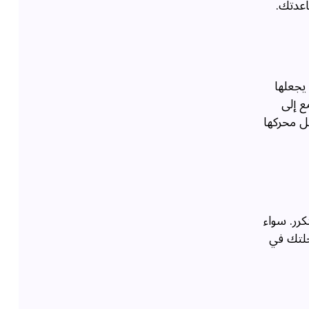
دتك.
 يجعلها
ع إلى
. يمكنك القيادة بسهولة في شوارع المدن والطرق الصحراوية مع LX 570 بفضل محركها
كرر. سواء
حلتك في