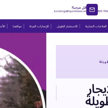
قل مرحبا!
bookings@quicklease.ae
800 784
العلامات التجارية
الاستئجار الطويل
الإيجارات المرنة
مواقعنا
الأسئ
إيجار
ويلة