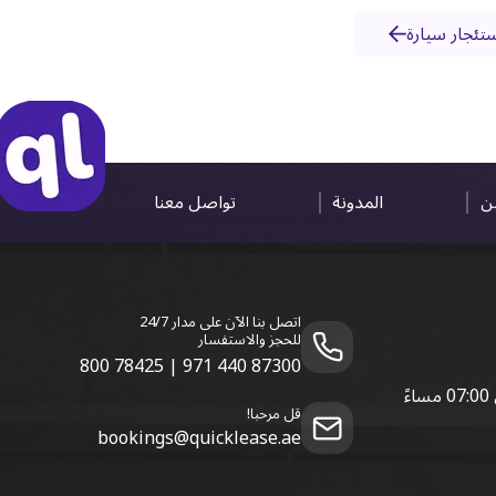
تئجار سيارة
ين
المدونة
تواصل معنا
اتصل بنا الآن على مدار 24/7
للحجز والاستفسار
800 78425
|
971 440 87300
قل مرحبا!
bookings@quicklease.ae