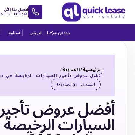
اتصل بنا الآن
25
|
971 440 87300
نبذة عن شركتنا
العروض
أسطولنا
الرئيسية
/
المدونة
/
أفضل عروض تأجير السيارات الرخيصة في دبي لع
النسخة الإنجليزية
أفضل عروض تأجير
السيارات الرخيصة 