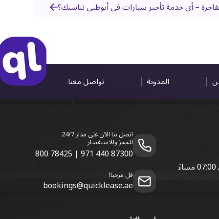
لفاخرة – أي خدمة تأجير سيارات في أبوظبي تناسبك؟
ين
المدونة
تواصل معنا
اتصل بنا الآن على مدار 24/7
للحجز والاستفسار
800 78425
|
971 440 87300
قل مرحبا!
bookings@quicklease.ae