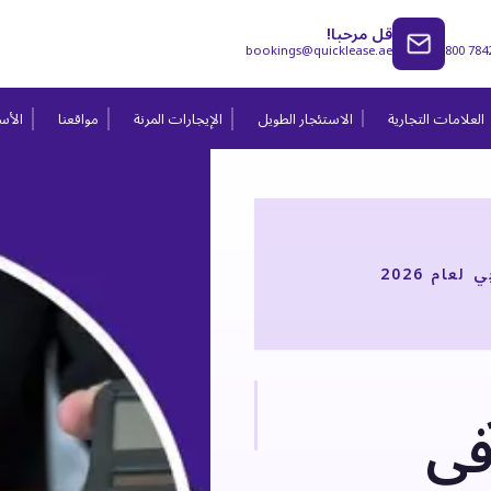
قل مرحبا!
bookings@quicklease.ae
800 784
العلامات التجارية
الاستئجار الطويل
الإيجارات المرنة
مواقعنا
الأسئ
ام 2026
في