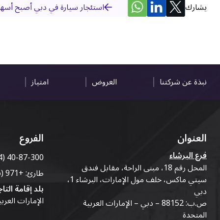
يشارك
استئجار سيارة في دبي أصبح أ
نبذة عن شركتنا
العروض
امتياز
العنوان
الفروع
فرع البرشاء
4) 40-87-300
المحل رقم 18، مبنى الراحة، مقابل فندق
طارئ:
+971 (56) 50-76-010
سيتي ماكس، خلف مول الإمارات، البرشاء 1،
بلد إقامة التاج
دبي
الإمارات العرب
ص.ب: 88152 – دبي – الإمارات العربية
المتحدة