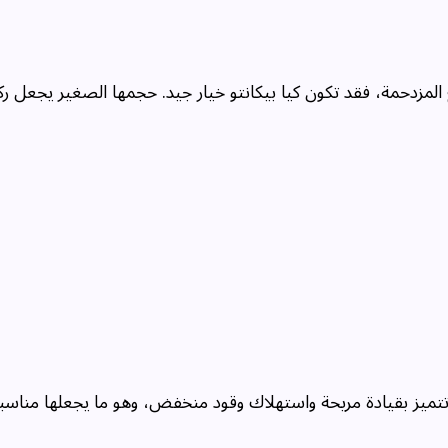
لمزدحمة، فقد تكون كيا بيكانتو خيار جيد. حجمها الصغير يجعل رك
تتميز بقيادة مريحة واستهلاك وقود منخفض، وهو ما يجعلها مناسبة