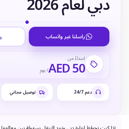
دبي لعام 2026
راسلنا عبر واتساب
ابتداءً من
AED 50
/ يوم
دعم 24/7
توصيل مجاني
إذا كنت تخطط لزيارة دبي وتريد التنقل بسهولة بين معالمها 