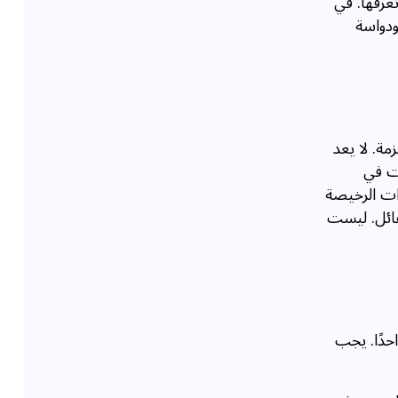
عرفها. في
ودواسة
ة. لا يعد
ات في
رات الرخيصة
هائل. ليست
احدًا. يجب