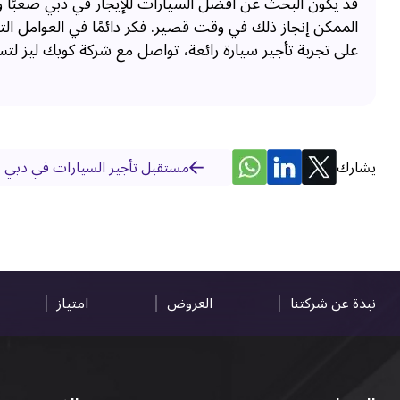
قد يكون البحث عن أفضل السيارات للإيجار في دبي صعبًا ول
الممكن إنجاز ذلك في وقت قصير. فكر دائمًا في العوامل ا
على تجربة تأجير سيارة رائعة، تواصل مع شركة كويك ليز لت
يشارك
مستقبل تأجير السيارات في دبي -
نبذة عن شركتنا
العروض
امتياز