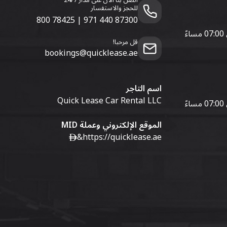
اتصل بنا الآن على مدار 24/7
للحجز والاستفسار
800 78425
|
971 440 87300
قل مرحبا!
bookings@quicklease.ae
اسم التاجر
Quick Lease Car Rental LLC
الموقع الإلكتروني وعملة MID
&
https://quicklease.ae