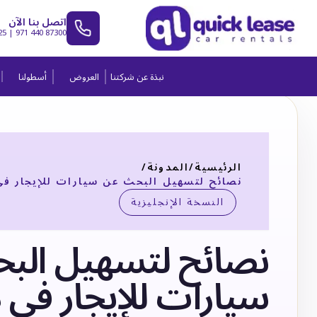
اتصل بنا الآن
25
|
971 440 87300
نبذة عن شركتنا
العروض
أسطولنا
الرئيسية
/
المدونة
/
نصائح لتسهيل البحث عن سيارات للإيجار في
النسخة الإنجليزية
نصائح لتسهيل الب
سيارات للإيجار في 