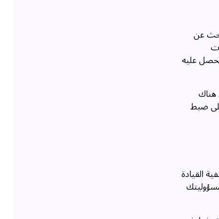
بحث عن
ات
تحصل عليه
 هناك
على ضبط
ية القيادة
مسؤوليتك