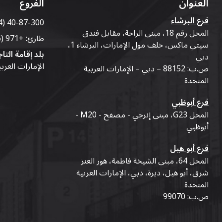
العنوان
الفروع
فرع البرشاء
4) 40-87-300
المحل رقم 18، مبنى الراحة، مقابل فندق
طارئ:
+971 (56) 50-76-010
سيتي ماكس، خلف مول الإمارات، البرشاء 1،
بلد إقامة التاج
دبي
الإمارات العرب
ص.ب: 88152 – دبي – الإمارات العربية
المتحدة
فرع أبوظبي
المحل G23، مبنى إنرجي - مصفح - M20 -
أبوظبي
فرع أبو هيل
المحل 64، مبنى الشيخة فاطمة، هور العنز
شرق، أبو هيل، ديرة، دبي، الإمارات العربية
المتحدة
ص.ب: 99070