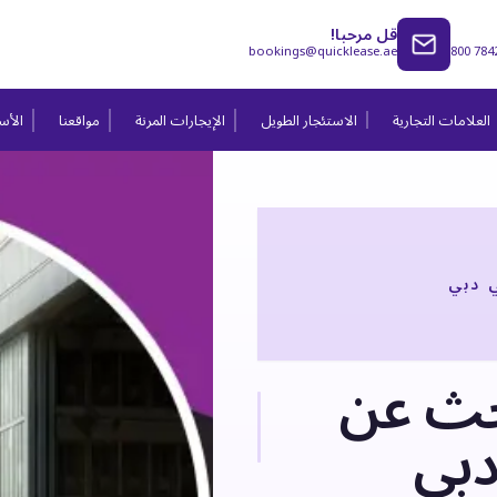
قل مرحبا!
bookings@quicklease.ae
800 784
العلامات التجارية
الاستئجار الطويل
الإيجارات المرنة
مواقعنا
الأسئ
 دبي
حث عن
دبي