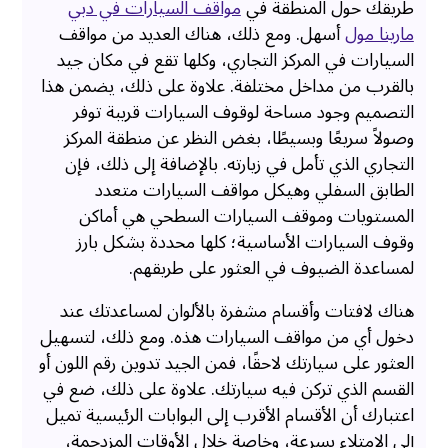
طريقك حول المنطقة في
مواقف السيارات في دبي
مارينا مول
أسهل. ومع ذلك، هناك العديد من مواقف
السيارات في المركز التجاري، وكلها تقع في مكان جيد
بالقرب من مداخل مختلفة. علاوة على ذلك، يضمن هذا
التصميم وجود مساحة لوقوف السيارات قريبة توفر
وصولاً سريعًا وبسيطًا، بغض النظر عن منطقة المركز
التجاري الذي تأمل في زيارته. بالإضافة إلى ذلك، فإن
الطابق السفلي وهيكل مواقف السيارات متعدد
المستويات وموقف السيارات السطحي هي أماكن
وقوف السيارات الأساسية؛ كلها محددة بشكل بارز
لمساعدة الضيوف في العثور على طريقهم.
هناك لافتات وأقسام مشفرة بالألوان لمساعدتك عند
دخول أي من مواقف السيارات هذه. ومع ذلك، لتسهيل
العثور على سيارتك لاحقًا، فمن الجيد تدوين رقم اللون أو
القسم الذي تركن فيه سيارتك. علاوة على ذلك، ضع في
اعتبارك أن الأقسام الأقرب إلى البوابات الرئيسية تميل
إلى الامتلاء بسرعة، وخاصة خلال الأوقات المزدحمة،