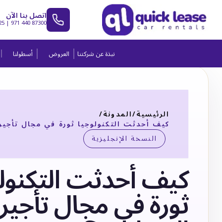
اتصل بنا الآن
25
|
971 440 87300
نبذة عن شركتنا
العروض
أسطولنا
الرئيسية
/
المدونة
/
كيف أحدثت التكنولوجيا ثورة في مجال تأجير
النسخة الإنجليزية
كيف أحدثت التكنول
ثورة في مجال تأجير