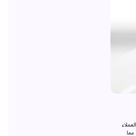
لعملاء
 مما