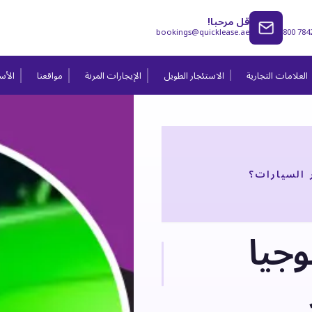
قل مرحبا!
bookings@quicklease.ae
800 784
العلامات التجارية
الاستئجار الطويل
الإيجارات المرنة
مواقعنا
الأسئ
 السيارات؟
وجيا