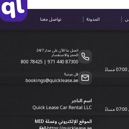
ين
المدونة
تواصل معنا
اتصل بنا الآن على مدار 24/7
للحجز والاستفسار
800 78425
|
971 440 87300
قل مرحبا!
bookings@quicklease.ae
اسم التاجر
Quick Lease Car Rental LLC
الموقع الإلكتروني وعملة MID
&
https://quicklease.ae