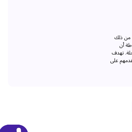
 من ذلك
طة أن
حلة. تهدف
قدمهم على