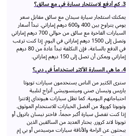
3. كم أدفع لاستئجار سيارة في مع سائق؟
يمكنك استئجار سيارة سيدان مع سائق مقابل سعر
يومي يتراوح بين 400 و600 درهم إماراتي. تبدأ أسعار
السيارات الفاخرة مع سائق من حوالي 700 درهم إماراتي
وتصل إلى 1500 درهم إماراتي في اليوم. إذا كنت ترغب
في الدفع بالساعة، فإن التكلفة تبدأ عادةً من 80 درهم
إماراتي ويمكن أن تصل إلى 150 درهم إماراتي.
4. ما هي السيارة الأكثر استخداماً في دبي؟
سترى الكثير من الناس يستخدمون سيارات تويوتا
ياريس ونيسان صني وميتسوبيشي أتراج لتلبية
احتياجاتهم اليومية. كما تظل سيارات هيونداي إلانترا
وتويوتا كورولا من أفضل الخيارات للاستخدام الموثوق.
إذا كنت تفضل سيارة أكبر حجماً، فاختر نيسان باترول أو
تويوتا لاند كروزر. يختار العديد من السائقين الذين
يبحثون عن الراحة والأناقة سيارات مرسيدس أو بي إم