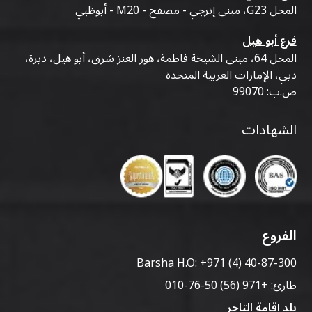
المحل G23، مبنى إنرجي - مصفح - M20 - أبوظبي
فرع أبو هيل
المحل 64، مبنى الشيخة فاطمة، هور العنز شرق، أبو هيل، ديرة،
دبي، الإمارات العربية المتحدة
ص.ب: 99070
الشهادات
الفروع
Barsha H.O:
+971 (4) 40-87-300
طارئ:
+971 (56) 50-76-010
بلد إقامة التاجر