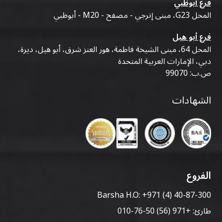
فرع أبوظبي
المحل G23، مبنى إنرجي - مصفح - M20 - أبوظبي
فرع أبو هيل
المحل 64، مبنى الشيخة فاطمة، هور العنز شرق، أبو هيل، ديرة،
دبي، الإمارات العربية المتحدة
ص.ب: 99070
الشهادات
الفروع
Barsha H.O:
+971 (4) 40-87-300
طارئ:
+971 (56) 50-76-010