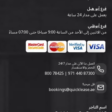
فرع أبو هيل
يعمل على مدار 24 ساعة
فرع أبوظبي
من الاثنين إلى الأحد من الساعة 9:00 صباحًا حتى 07:00 مساءً
اتصل بنا الآن على مدار 24/7
للحجز والاستفسار
800 78425
|
971 440 87300
قل مرحبا!
bookings@quicklease.ae
اسم التاجر