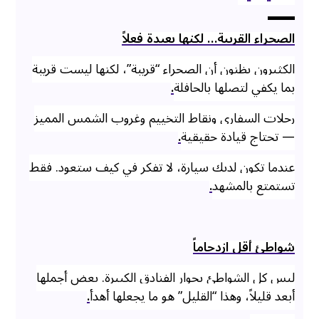
الصحراء القريبة… لكنها بعيدة فعلاً
الكثيرون يظنون أن الصحراء “قريبة”، لكنها ليست قريبة
بما يكفي لتصلها بالحافلة
.
رحلات السفاري ونقاط التخييم وغروب الشمس المميز
— تحتاج قيادة حقيقية
.
عندما تكون لديك سيارة، لا تفكر في كيف ستعود. فقط
تستمتع بالمشهد
.
شواطئ أقل ازدحاماً
ليس كل الشواطئ بجوار الفنادق الكبيرة. بعض أجملها
أبعد قليلاً، وهذا “القليل” هو ما يجعلها أهدأ
.