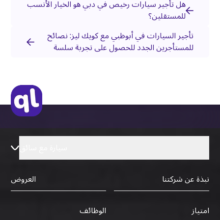
هل تأجير سيارات رخيص في دبي هو الخيار الأنسب
للمستقلين؟
تأجير السيارات في أبوظبي مع كويك ليز: نصائح
للمستأجرين الجدد للحصول على تجربة سلسة
سيارة مع سائق
نبذة عن شركتنا
العروض
الوظائف
امتياز