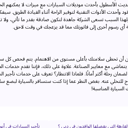
يث الأسطول بأحدث موديلات السيارات مع ميزات لا يمكنهم الح
وأحدث الأدوات التقنية لتوفير الراحة أثناء القيادة الطريق. سيفك
 ولهذا السبب تسعى الشركة جاهدة لتكون صادقة بقدر ما تأتي، ولا ت
فة أي رسوم أخرى إلى فاتورتك مما قد يزعجك في وقت لاحق.
ن أن تحظى سلامتك بأعلى مستوى من الاهتمام. يتم فحص كل سي
 يتماشى مع معايير الصناعة. علاوة على ذلك، فإننا نقدم خدمات الط
ان رحلة أكثر أمانًا. فلماذا الانتظار؟ تعرف على خدمات تأجير ال
حتاج للتخلي عنه. بغض النظر عما إذا كنت ستسافر بالسيارة لبضع سا
السيارة المناسبة!
لفارهة التي يفضلها الوافدون في دبي ؟
تأجير السيارات في أبو