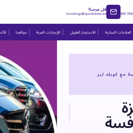
قل مرحبا!
bookings@quicklease.ae
800 784
العلامات التجارية
الاستئجار الطويل
الإيجارات المرنة
مواقعنا
الأسئ
سة مع كويك ليز
ة
افسة