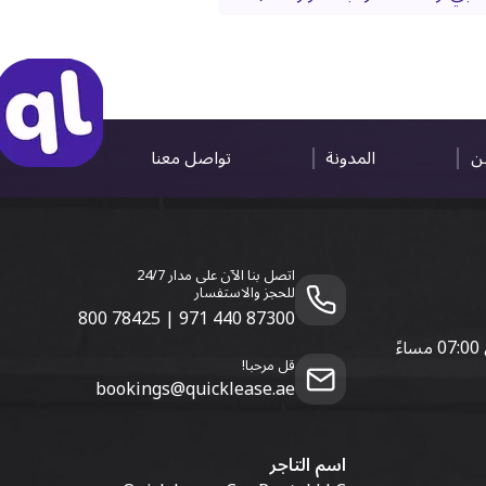
ين
المدونة
تواصل معنا
اتصل بنا الآن على مدار 24/7
للحجز والاستفسار
800 78425
|
971 440 87300
قل مرحبا!
bookings@quicklease.ae
اسم التاجر