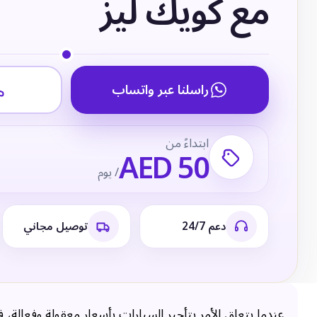
مع كويك ليز
راسلنا عبر واتساب
ابتداءً من
AED 50
/ يوم
دعم 24/7
توصيل مجاني