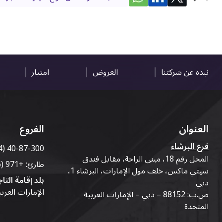
نبذة عن شركتنا
العروض
امتياز
العنوان
الفروع
فرع البرشاء
4) 40-87-300
المحل رقم 18، مبنى الراحة، مقابل فندق
طارئ:
+971 (56) 50-76-010
سيتي ماكس، خلف مول الإمارات، البرشاء 1،
بلد إقامة التاج
دبي
الإمارات العرب
ص.ب: 88152 – دبي – الإمارات العربية
المتحدة