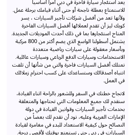
يعد استئجار سيارة فاخرة في دبي أمراً أساسياً
للاستمتاع بعطلة ناجحة أو حتى أثناء قيامك برحلة عمل.
ولأنها تعد من أفضل شركات تأجير السيارات ، يسر
كويك ليز أن تقدم لعملائها أفضل السيارات الفاخرة
المتاح استئجارها بما في ذلك أحدث الموديلات الجديدة.
يشتمل أسطولنا الواسع الذي يضم أكثر من 800 مركبة
وبأسعار معقولة على سيارات رياضية متعددة
الاستخدامات وسيارات الدفع الرباعي وسيارات عائلية.
نمتلك أفضل السيارات فاخرة والتي من شأنها أن تلفت
انتباه أصدقائك وستساعدك على كسب احترام زملائك
في العمل.
لانجاح خطتك في السفر وللشعور بالراحة اثناء القيادة،
سنقدم لك جميع المعلومات التي تحتاجها والمتعلقة
بخدمات تأجير السيارات وقوانين القيادة في دولة
الإمارات العربية وعليه، نود أن نقدم لك بعضاً من
النصائح حول كيفية الاستعداد للبدء في مغامرة لقيادة
السيارات في دبي حتى تستمتع بوقتك لأقصى درجة.