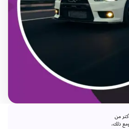
كثر من
ومع ذلك،