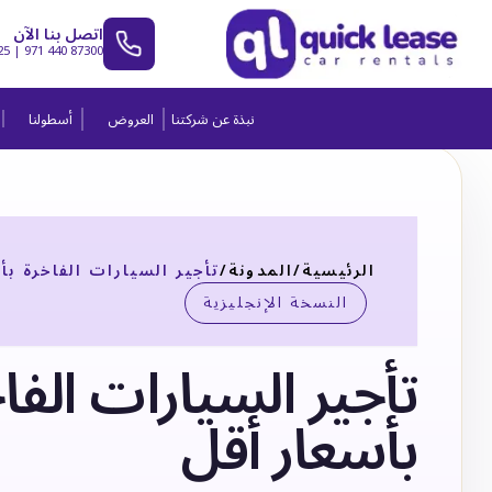
اتصل بنا الآن
25
|
971 440 87300
نبذة عن شركتنا
العروض
أسطولنا
الرئيسية
/
المدونة
/
تأجير السيارات الفاخرة بأ
النسخة الإنجليزية
تأجير السيارات الفا
بأسعار أقل