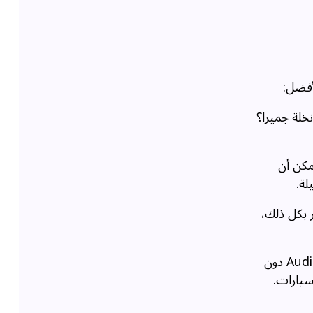
أفضل:
نخلة جميرا؟
مكن أن
لة.
ر بكل ذلك،
الوصول إلى أحدث الموديلات: يوفر لك فرصة الوصول إلى أحدث الموديلات الفاخرة بما في ذلك BMW 7 Series 2024 أو Audi A8 دون
سيارات.