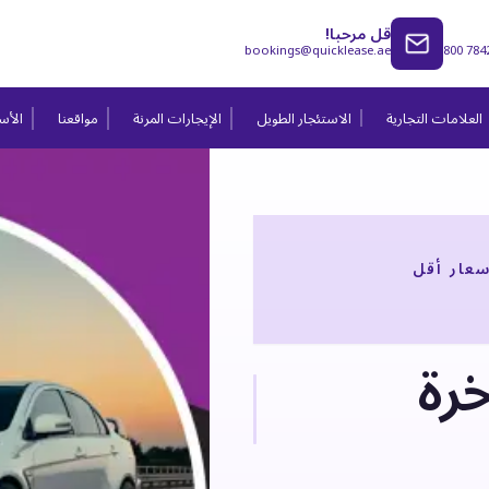
قل مرحبا!
bookings@quicklease.ae
800 784
العلامات التجارية
الاستئجار الطويل
الإيجارات المرنة
مواقعنا
الأسئ
سعار أقل
خرة