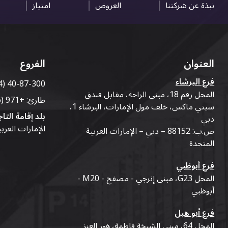
نبذة عن شركتنا
العروض
امتياز
العنوان
الفروع
فرع البرشاء
4) 40-87-300
المحل رقم 18، مبنى الراحة، مقابل فندق
طارئ:
+971 (56) 50-76-010
سيتي ماكس، خلف مول الإمارات، البرشاء 1،
بلد إقامة التاج
دبي
الإمارات العرب
ص.ب: 88152 – دبي – الإمارات العربية
المتحدة
فرع أبوظبي
المحل G23، مبنى إنرجي - مصفح - M20 -
أبوظبي
فرع أبو هيل
المحل 64، مبنى الشيخة فاطمة، هور العنز