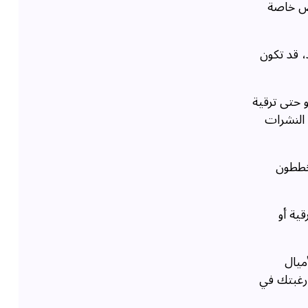
وض خاصة
، قد تكون
 حتى ترقية
 النشرات
يخططون
ية أو
ميال
 رغبتك في