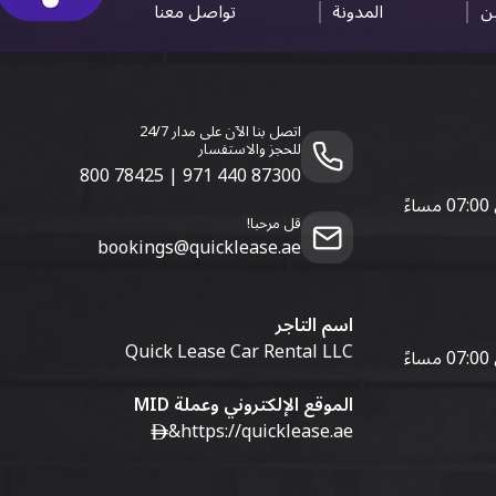
ين
المدونة
تواصل معنا
اتصل بنا الآن على مدار 24/7
للحجز والاستفسار
800 78425
|
971 440 87300
قل مرحبا!
bookings@quicklease.ae
اسم التاجر
Quick Lease Car Rental LLC
الموقع الإلكتروني وعملة MID
&
https://quicklease.ae