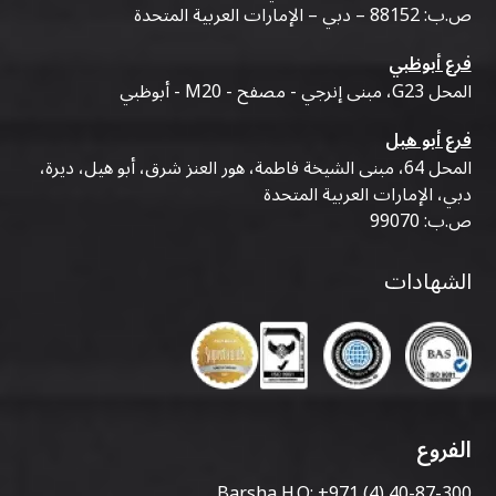
ص.ب: 88152 – دبي – الإمارات العربية المتحدة
فرع أبوظبي
المحل G23، مبنى إنرجي - مصفح - M20 - أبوظبي
فرع أبو هيل
المحل 64، مبنى الشيخة فاطمة، هور العنز شرق، أبو هيل، ديرة،
دبي، الإمارات العربية المتحدة
ص.ب: 99070
الشهادات
الفروع
Barsha H.O:
+971 (4) 40-87-300