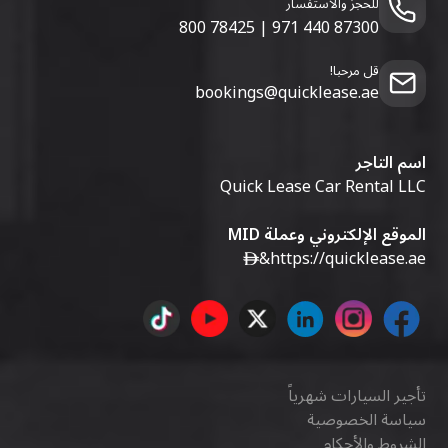
للحجز والاستفسار
800 78425
|
971 440 87300
قل مرحبا!
bookings@quicklease.ae
اسم التاجر
Quick Lease Car Rental LLC
الموقع الإلكتروني وعملة MID
&
https://quicklease.ae
تأجير السيارات شهرياً
سياسة الخصوصية
الشروط والأحكام