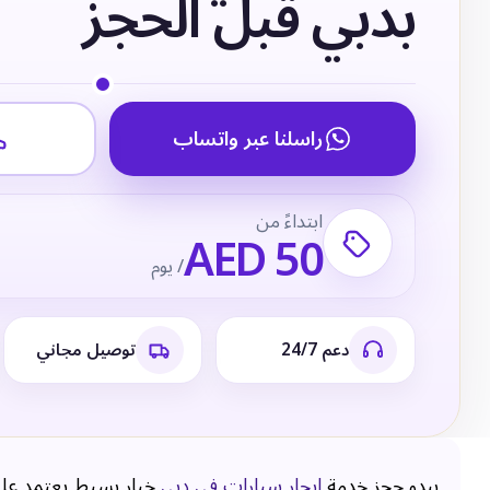
بدبي قبل الحجز
راسلنا عبر واتساب
ابتداءً من
AED 50
/ يوم
دعم 24/7
توصيل مجاني
يبدو حجز خدمة
ايجار سيارات في دبي
خيار بسيط يعتمد على ا