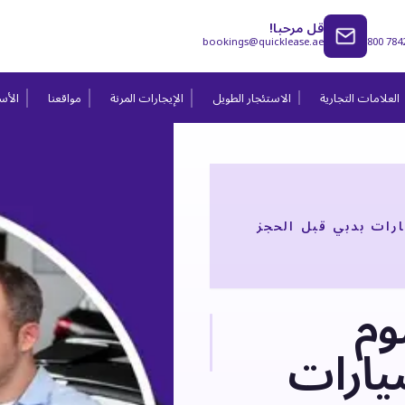
قل مرحبا!
bookings@quicklease.ae
800 784
العلامات التجارية
الاستئجار الطويل
الإيجارات المرنة
مواقعنا
الأسئ
ارات بدبي قبل الحجز
وم
سيارات