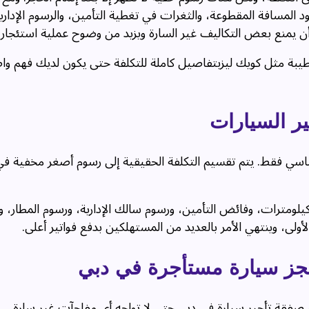
ود المسافة المقطوعة، والثغرات في تغطية التأمين، والرسوم الإدار
أن يمنع بعض التكاليف غير السارة ويزيد من وضوح عملية استئجار
لطيبة مثل كويك ليزبتفاصيل كاملة للتكلفة حتى يكون لديك فهم و
ير السيارات
سي فقط. يتم تقسيم التكلفة الحقيقية إلى رسوم أصغر مخفية في
كيلومترات، وفائض التأمين، ورسوم سالك الإدارية، ورسوم المطار، 
الأولى، وينتهي الأمر بالعديد من المستهلكين بدفع فواتير أعلى.
حجز سيارة مستأجرة في دبي
صفقة تأجير سيارة في دبي حتى لا تواجه أي مفاجآت غير سارة.