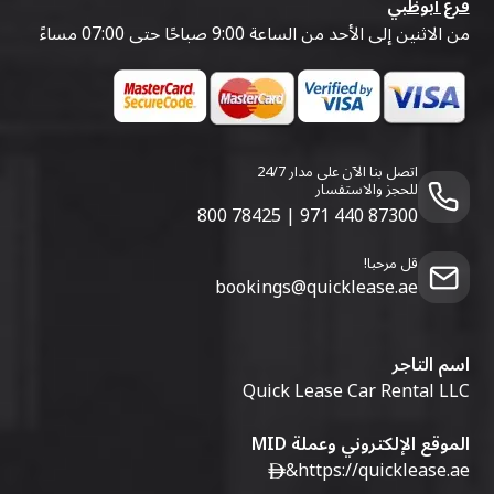
فرع أبوظبي
من الاثنين إلى الأحد من الساعة 9:00 صباحًا حتى 07:00 مساءً
اتصل بنا الآن على مدار 24/7
للحجز والاستفسار
800 78425
|
971 440 87300
قل مرحبا!
bookings@quicklease.ae
اسم التاجر
Quick Lease Car Rental LLC
الموقع الإلكتروني وعملة MID
&
https://quicklease.ae