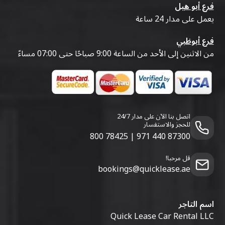
فرع أبو هيل
يعمل على مدار 24 ساعة
فرع أبوظبي
من الاثنين إلى الأحد من الساعة 9:00 صباحًا حتى 07:00 مساءً
اتصل بنا الآن على مدار 24/7
للحجز والاستفسار
800 78425
|
971 440 87300
قل مرحبا!
bookings@quicklease.ae
اسم التاجر
Quick Lease Car Rental LLC