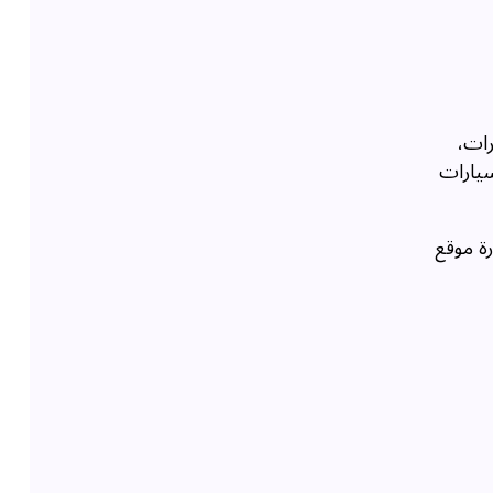
رات،
يارات
رة موقع