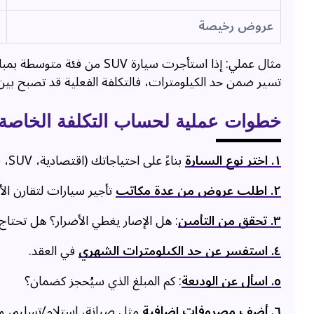
عروض رخيصة
مثال عملي: إذا استأجرت سيارة SUV من فئة متوسطة بمبلغ
تسير ضمن حد الكيلومترات، فالتكلفة الفعلية قد تصبح بي
خطوات عملية لحساب التكلفة الخاصة
۱. اختر نوع السيارة
بناءً على احتياجاتك (اقتصادية، SUV، فاخرة).
٢. اطلب عروض من عدة مكاتب
تأجير سيارات لتقارن الأ
۳. تحقق من التأمين
: هل الإصار يغطي الأضرار؟ هل تحتاج 
٤. استفسر عن حد الكيلومترات الشهري
في العقد.
٥. اسأل عن الوديعة
: كم المبلغ الذي سيُحجز كضمان؟
٦. أضف مصروفات إضافية
مثل صيانة، استلام/تسليم، و