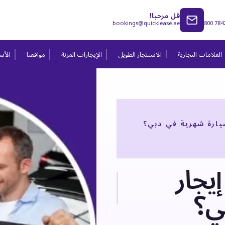
قل مرحبا!
bookings@quicklease.ae
800 784
العلامات التجارية
الاستئجار الطويل
الإيجارات المرنة
مواقعنا
الأسئ
ارة شهرية في دبي؟
يجار
ي؟