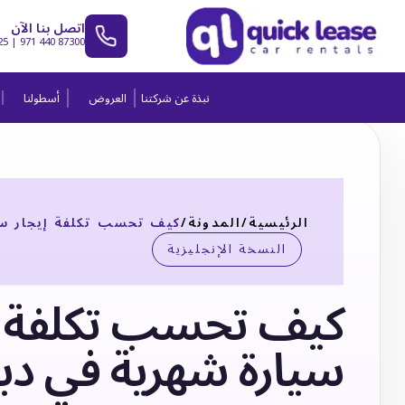
اتصل بنا الآن
25
|
971 440 87300
نبذة عن شركتنا
العروض
أسطولنا
الرئيسية
/
المدونة
/
كيف تحسب تكلفة إيجار سي
النسخة الإنجليزية
كيف تحسب تكلفة إ
سيارة شهرية في دب