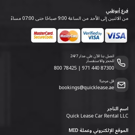
فرع أبوظبي
من الاثنين إلى الأحد من الساعة 9:00 صباحًا حتى 07:00 مساءً
اتصل بنا الآن على مدار 24/7
للحجز والاستفسار
800 78425
|
971 440 87300
قل مرحبا!
bookings@quicklease.ae
اسم التاجر
Quick Lease Car Rental LLC
الموقع الإلكتروني وعملة MID