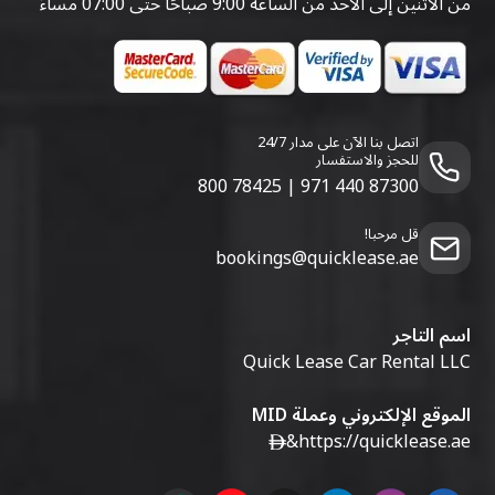
من الاثنين إلى الأحد من الساعة 9:00 صباحًا حتى 07:00 مساءً
اتصل بنا الآن على مدار 24/7
للحجز والاستفسار
800 78425
|
971 440 87300
قل مرحبا!
bookings@quicklease.ae
اسم التاجر
Quick Lease Car Rental LLC
الموقع الإلكتروني وعملة MID
&
https://quicklease.ae