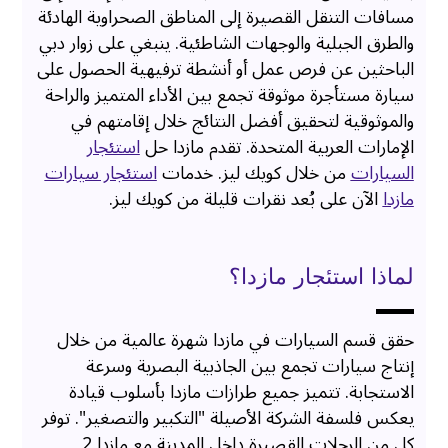
مسافات التنقل القصيرة إلى المناطق الصحراوية الهادئة
والطرق الجبلية والوجهات الشاطئية. ينبغي على زوار دبي
الباحثين عن فرص عمل أو أنشطة ترفيهية الحصول على
سيارة مستأجرة موثوقة تجمع بين الأداء المتميز والراحة
والموثوقية لتحقيق أفضل النتائج خلال إقامتهم في
الإمارات العربية المتحدة. تقدم مازدا حل
استئجار
السيارات
من خلال كويك ليز. خدمات
استئجار سيارات
مازدا
الآن على بُعد نقرات قليلة من كويك ليز.
لماذا استئجار مازدا؟
حقق قسم السيارات في مازدا شهرة عالمية من خلال
إنتاج سيارات تجمع بين الجاذبية البصرية وسرعة
الاستجابة. تتميز جميع طرازات مازدا بأسلوب قيادة
يعكس فلسفة الشركة الأصيلة "التكبير والتصغير". توفر
كل من الرحلات القصيرة داخل المدينة مع مازدا 2