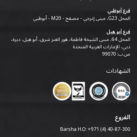
فرع أبوظبي
المحل G23، مبنى إنرجي - مصفح - M20 - أبوظبي
فرع أبو هيل
المحل 64، مبنى الشيخة فاطمة، هور العنز شرق، أبو هيل، ديرة،
دبي، الإمارات العربية المتحدة
ص.ب: 99070
الشهادات
الفروع
Barsha H.O:
+971 (4) 40-87-300