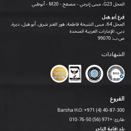
المحل G23، مبنى إنرجي - مصفح - M20 - أبوظبي
فرع أبو هيل
المحل 64، مبنى الشيخة فاطمة، هور العنز شرق، أبو هيل، ديرة،
دبي، الإمارات العربية المتحدة
ص.ب: 99070
الشهادات
الفروع
Barsha H.O:
+971 (4) 40-87-300
طارئ:
+971 (56) 50-76-010
بلد إقامة التاجر