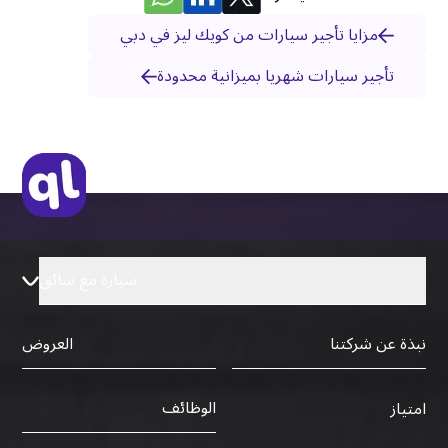
مزايا تأجير سيارات من كويك ليز في دبي
تأجير سيارات شهريا بميزانية محدودة
سيارة مع سائق
نبذة عن شركتنا
العروض
الوظائف
امتياز