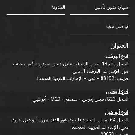
سيارة بدون تأمين
المدونة
تواصل معنا
العنوان
فرع البرشاء
المحل رقم 18، مبنى الراحة، مقابل فندق سيتي ماكس، خلف
مول الإمارات، البرشاء 1، دبي
ص.ب: 88152 – دبي – الإمارات العربية المتحدة
فرع أبوظبي
المحل G23، مبنى إنرجي - مصفح - M20 - أبوظبي
فرع أبو هيل
المحل 64، مبنى الشيخة فاطمة، هور العنز شرق، أبو هيل، ديرة،
دبي، الإمارات العربية المتحدة
ص.ب: 99070