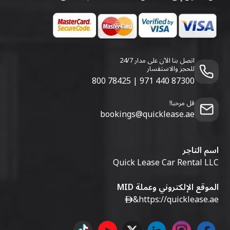
اتصل بنا الآن على مدار 24/7
للحجز والاستفسار
800 78425
|
971 440 87300
قل مرحبا!
bookings@quicklease.ae
اسم التاجر
Quick Lease Car Rental LLC
الموقع الإلكتروني وعملة MID
&
https://quicklease.ae