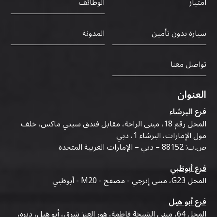
الوظائف
امتياز
سيارة بدون تأمين
المدونة
تواصل معنا
العنوان
فرع البرشاء
المحل رقم 18، مبنى الراحة، مقابل فندق سيتي ماكس، خلف
مول الإمارات، البرشاء 1، دبي
ص.ب: 88152 – دبي – الإمارات العربية المتحدة
فرع أبوظبي
المحل G23، مبنى إنرجي - مصفح - M20 - أبوظبي
فرع أبو هيل
المحل 64، مبنى الشيخة فاطمة، هور العنز شرق، أبو هيل، ديرة،