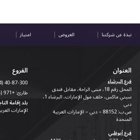
نبذة عن شركتنا
العروض
امتياز
العنوان
الفروع
فرع البرشاء
4) 40-87-300
المحل رقم 18، مبنى الراحة، مقابل فندق
طارئ:
+971 (56) 50-76-010
سيتي ماكس، خلف مول الإمارات، البرشاء 1،
بلد إقامة التاج
دبي
الإمارات العرب
ص.ب: 88152 – دبي – الإمارات العربية
المتحدة
فرع أبوظبي