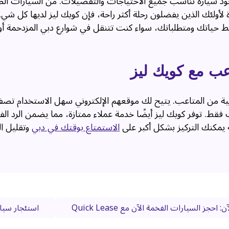
ود سيارة تناسب جميع الاحتياجات والتفضيلات. من السيارات ال
خرة لأولئك الذين يفضلون رحلة أكثر راحة، فإن كويك ليز لديها كل شي
نمط حياتك ومتطلباتك، سواء كنت تتنقل في شوارع دبي المزدحمة أ
عب مع كويك ليز
لية من المتاعب. يتيح لك موقعهم الإلكتروني سهل الاستخدام تصف
فقط. توفر كويك ليز أيضًا خدمة عملاء ممتازة، مما يضمن الرد الف
 يمكنك التركيز بشكل أكبر على
الاستمتاع بوقتك في دبي
وتقليل ال
ز السيارات الفخمة الآن مع Quick Lease
استئجار سيار