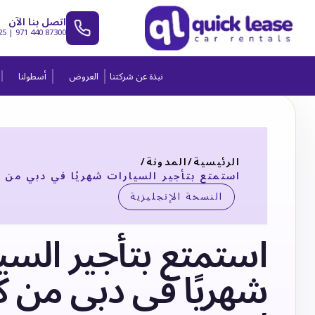
اتصل بنا الآن
25
|
971 440 87300
نبذة عن شركتنا
العروض
أسطولنا
الرئيسية
/
المدونة
/
استمتع بتأجير السيارات شهريًا في دبي من ك
النسخة الإنجليزية
استمتع بتأجير السي
شهريًا في دبي من 