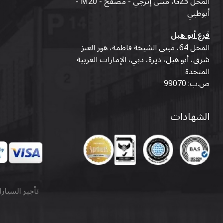
المحل G23، مبنى إنرجي - مصفح - M20 -
أبوظبي
فرع أبو هيل
المحل 64، مبنى الشيخة فاطمة، هور العنز
شرق، أبو هيل، ديرة، دبي، الإمارات العربية
المتحدة
ص.ب: 99070
الشهادات
تأجير السيار