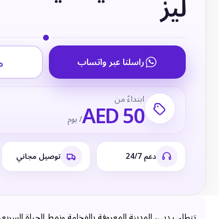
ليز
راسلنا عبر واتساب
ابتداءً من
AED 50
/ يوم
دعم 24/7
توصيل مجاني
تتطلب دبي، المدينة المعروفة بالفخامة ونمط الحياة السريع، 