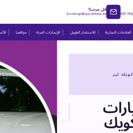
قل مرحبا!
bookings@quicklease.ae
800 784
العلامات التجارية
الاستئجار الطويل
الإيجارات المرنة
مواقعنا
الأسئ
ويك ليز
ارات
كويك