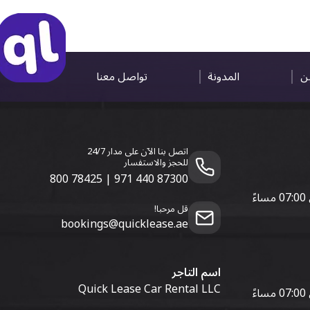
ين
المدونة
تواصل معنا
اتصل بنا الآن على مدار 24/7
للحجز والاستفسار
800 78425
|
971 440 87300
قل مرحبا!
bookings@quicklease.ae
اسم التاجر
Quick Lease Car Rental LLC