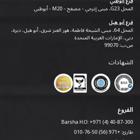
فرع أبوظبي
المحل G23، مبنى إنرجي - مصفح - M20 - أبوظبي
فرع أبو هيل
المحل 64، مبنى الشيخة فاطمة، هور العنز شرق، أبو هيل، ديرة،
دبي، الإمارات العربية المتحدة
ص.ب: 99070
الشهادات
الفروع
Barsha H.O:
+971 (4) 40-87-300
طارئ:
+971 (56) 50-76-010