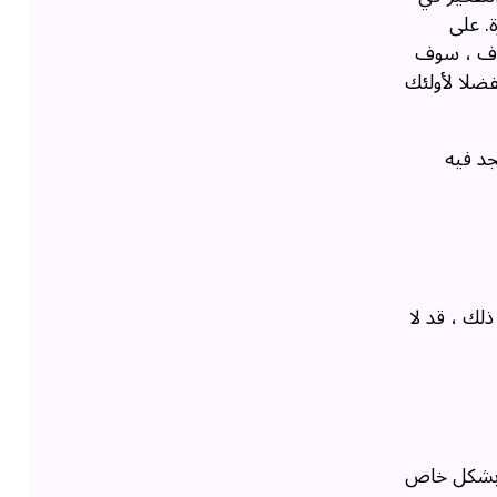
. على
شاف ، سوف
فضلا لأولئك
جد فيه
ذلك ، قد لا
ا بشكل خاص