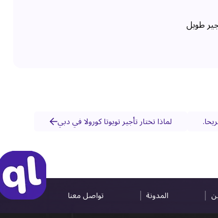
جير طويل
يحا.
لماذا تختار تأجير تويوتا كورولا في دبي
ين
المدونة
تواصل معنا