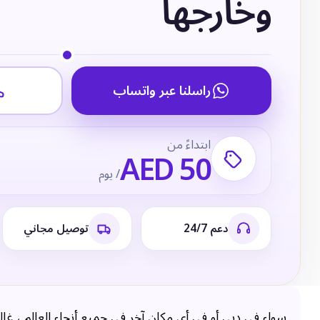
وخارجها
راسلنا عبر واتساب
ابتداءً من
AED 50
/ يوم
دعم 24/7
توصيل مجاني
سواء في دبي أو في أي مكان آخر في جميع أنحاء العالم ، غالب