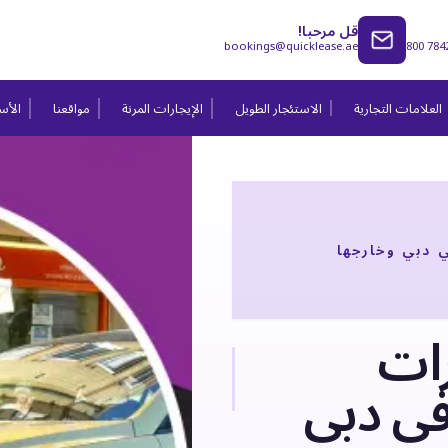
قل مرحبا!
bookings@quicklease.ae
800 784
العلامات التجارية
الاستئجار الطويل
الإيجارات المرنة
مواقعنا
الأسئ
 دبي وخارجها
رات
في دبي