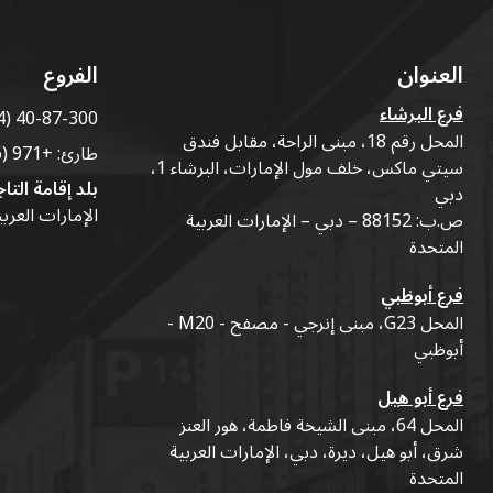
العنوان
الفروع
فرع البرشاء
4) 40-87-300
المحل رقم 18، مبنى الراحة، مقابل فندق
طارئ:
+971 (56) 50-76-010
سيتي ماكس، خلف مول الإمارات، البرشاء 1،
بلد إقامة التاج
دبي
الإمارات العرب
ص.ب: 88152 – دبي – الإمارات العربية
المتحدة
فرع أبوظبي
المحل G23، مبنى إنرجي - مصفح - M20 -
أبوظبي
فرع أبو هيل
المحل 64، مبنى الشيخة فاطمة، هور العنز
شرق، أبو هيل، ديرة، دبي، الإمارات العربية
المتحدة