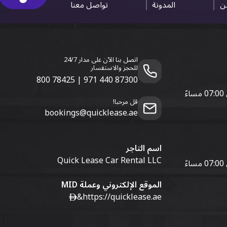
ين
المدونة
تواصل معنا
اتصل بنا الآن على مدار 24/7
للحجز والاستفسار
800 78425
|
971 440 87300
قل مرحبا!
bookings@quicklease.ae
اسم التاجر
Quick Lease Car Rental LLC
الموقع الإلكتروني وعملة MID
&
https://quicklease.ae