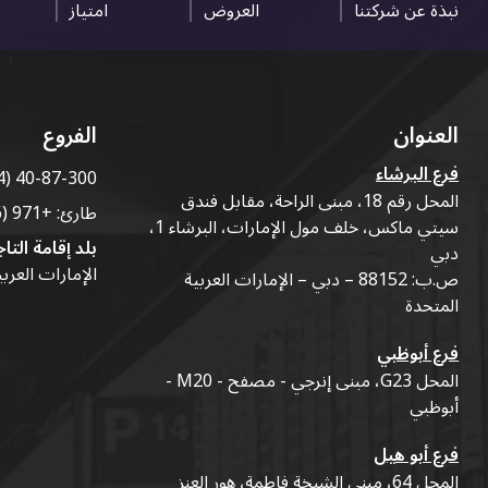
نبذة عن شركتنا
العروض
امتياز
العنوان
الفروع
فرع البرشاء
4) 40-87-300
المحل رقم 18، مبنى الراحة، مقابل فندق
طارئ:
+971 (56) 50-76-010
سيتي ماكس، خلف مول الإمارات، البرشاء 1،
بلد إقامة التاج
دبي
الإمارات العرب
ص.ب: 88152 – دبي – الإمارات العربية
المتحدة
فرع أبوظبي
المحل G23، مبنى إنرجي - مصفح - M20 -
أبوظبي
فرع أبو هيل
المحل 64، مبنى الشيخة فاطمة، هور العنز