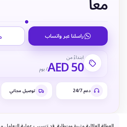
معاً
راسلنا عبر واتساب
ابتداءً من
AED 50
/ يوم
دعم 24/7
توصيل مجاني
العطلة العائلية مثيرة ومتطلبة. قد تتسبب عملية التعامل مع