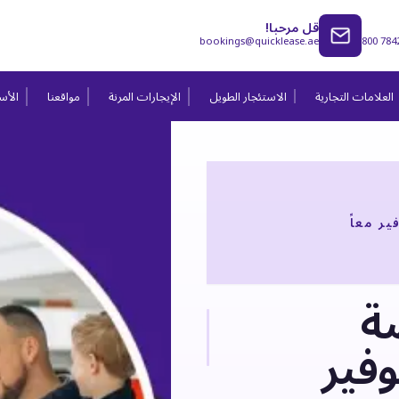
قل مرحبا!
bookings@quicklease.ae
800 784
العلامات التجارية
الاستئجار الطويل
الإيجارات المرنة
مواقعنا
الأسئ
ر معاً
ة
وفير