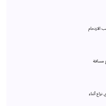
 الازدحام
ع مسافة
زاع أثناء