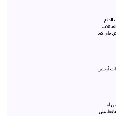
 الدفع
لعائلات
زدحام. كما
اقات أرخص
ن أو
حافظ على