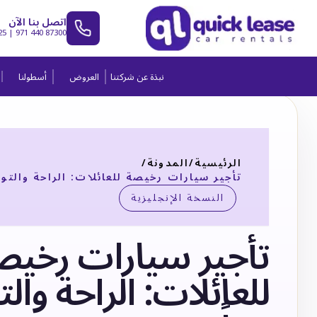
اتصل بنا الآن
25
|
971 440 87300
نبذة عن شركتنا
العروض
أسطولنا
الرئيسية
/
المدونة
/
تأجير سيارات رخيصة للعائلات: الراحة والتوفي
النسخة الإنجليزية
تأجير سيارات رخيص
للعائلات: الراحة والت