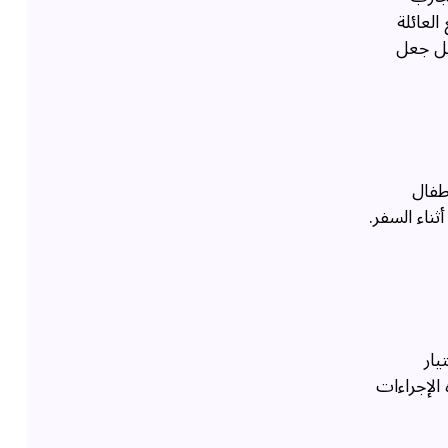
العائلة
جل جعل
طفال
ثناء السفر.
يار
الإجراءات